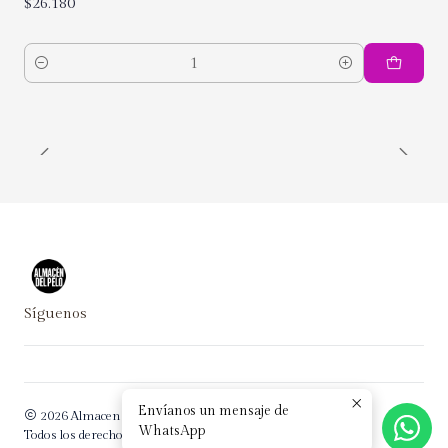
$26.180
Cantidad
Síguenos
Envíanos un mensaje de
2026 Almacen del Pelo.
WhatsApp
Todos los derechos reservados.
Desarrollado por Jumpseller
.