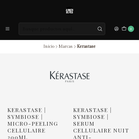
0
Inicio
Marcas
Kerastase
KERASTASE |
KERASTASE |
SYMBIOSE |
SYMBIOSE |
MICRO-PEELING
SERUM
CELLULAIRE
CELLULAIRE NUIT
200ML
ANTI-