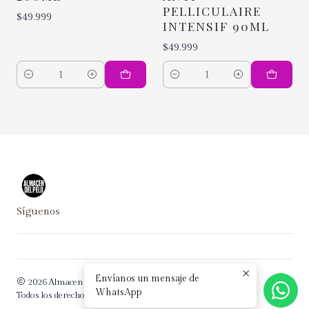
PELLICULAIRE
$49.999
INTENSIF 90ML
$49.999
Cantidad
Cantidad
Síguenos
Envíanos un mensaje de
2026 Almacen del Pelo.
WhatsApp
Todos los derechos reservados.
Desarrollado por Jumpseller
.