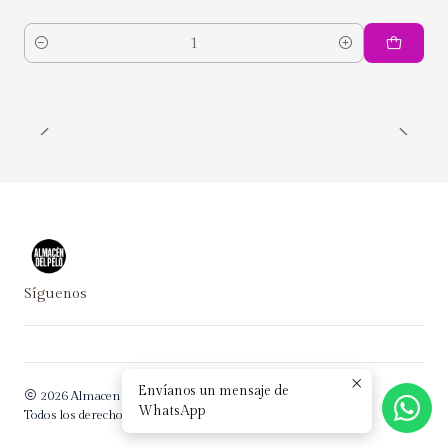
Cantidad
Síguenos
Envíanos un mensaje de
2026 Almacen del Pelo.
WhatsApp
Todos los derechos reservados.
Desarrollado por Jumpseller
.