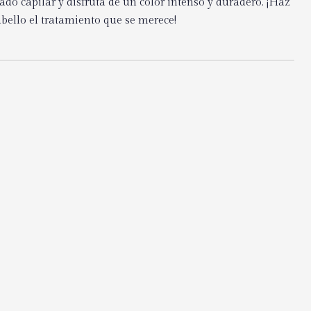
do capilar y disfruta de un color intenso y duradero. ¡Haz
abello el tratamiento que se merece!