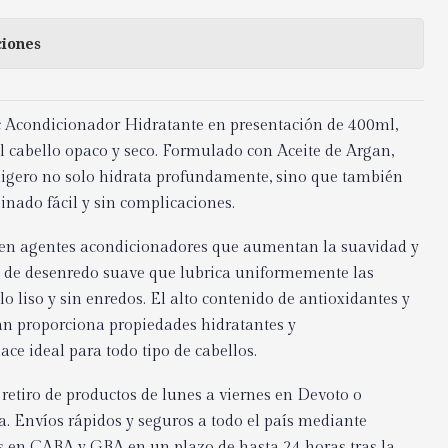
ciones
 Acondicionador Hidratante en presentación de 400ml,
l cabello opaco y seco. Formulado con Aceite de Argan,
 ligero no solo hidrata profundamente, sino que también
inado fácil y sin complicaciones.
uyen agentes acondicionadores que aumentan la suavidad y
ma de desenredo suave que lubrica uniformemente las
lo liso y sin enredos. El alto contenido de antioxidantes y
an proporciona propiedades hidratantes y
ace ideal para todo tipo de cabellos.
retiro de productos de lunes a viernes en Devoto o
ta. Envíos rápidos y seguros a todo el país mediante
s en CABA y GBA en un plazo de hasta 24 horas tras la