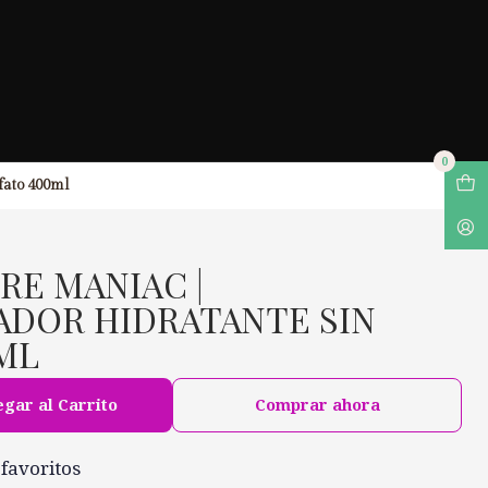
0
lfato 400ml
URE MANIAC |
DOR HIDRATANTE SIN
ML
gar al Carrito
Comprar ahora
 favoritos