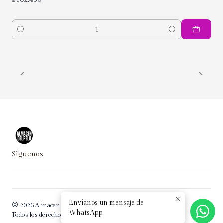
Cantidad
Síguenos
Envíanos un mensaje de
2026 Almacen del Pelo.
WhatsApp
Todos los derechos reservados.
Desarrollado por Jumpseller
.