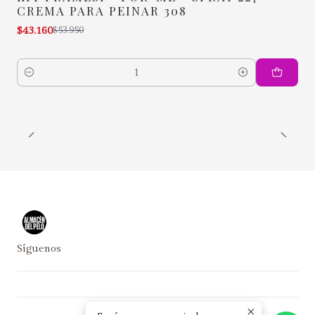
-20% OFF
CREMA PARA PEINAR 308
$43.160
$53.950
Cantidad
Síguenos