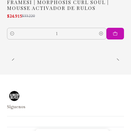
FRAMESI | MORPHOSIS CURL SOUL |
-25% OFF
MOUSSE ACTIVADOR DE RULOS
$24.915
$33.220
Cantidad
Síguenos