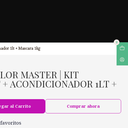
0
nador 1lt + Mascara 1kg
OLOR MASTER | KIT
 + ACONDICIONADOR 1LT +
gar al Carrito
Comprar ahora
 favoritos