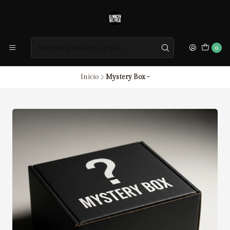
0
Inicio
Mystery Box -