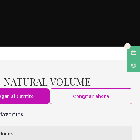
0
 | NATURAL VOLUME
gar al Carrito
Comprar ahora
 favoritos
ciones