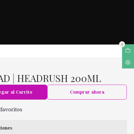
0
EAD | HEADRUSH 200ML
gar al Carrito
Comprar ahora
 favoritos
ciones