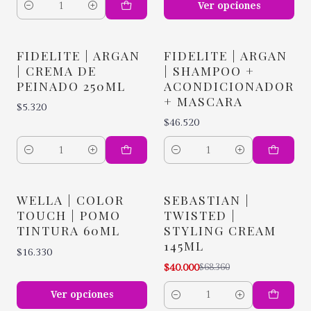
Ver opciones
Cantidad
FIDELITE | ARGAN
FIDELITE | ARGAN
| CREMA DE
| SHAMPOO +
PEINADO 250ML
ACONDICIONADOR
+ MASCARA
$5.320
$46.520
Cantidad
Cantidad
WELLA | COLOR
SEBASTIAN |
-41% OFF
TOUCH | POMO
TWISTED |
TINTURA 60ML
STYLING CREAM
145ML
$16.330
$40.000
$68.360
Ver opciones
Cantidad